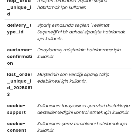
hop_area
müşteri tarafından yapılan seçimi
_unique_i
hatırlamak için kullanılır.
d
delivery_t
Sipariş esnasında seçilen "Teslimat
ype_id
Seçeneği"ni bir dahaki siparişte hatırlamak
için kullanılır.
customer-
Onaylanmış müşterinin hatırlanması için
confirmati
kullanılır.
on
last_order
Müşterinin son verdiği siparişi takip
_unique_i
edebilmesi için kullanılır.
d_2025061
3
cookie-
Kullanıcının tarayıcısının çerezleri destekleyip
support
desteklemediğini kontrol etmek için kullanılır.
cookie-
Kullanıcının çerez tercihlerini hatırlamak için
consent
kullanılır.