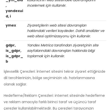
,
incelemek için kullanılır.
yandexui
d, i
ymex
Ziyaretçilerin web sitesi davranışları
hakkındaki verileri kaydeder. Dahili analizler ve
web sitesi optimizasyonu için kullanılır.
gdpr,
Yandex Metrica tarafından ziyaretçinin site
is_gdpr,
sayfalarındaki davranışları hakkında bilgi
is_gdpr_
toplamak için kullanılır.
b
İşlevsellik Çerezleri: İnternet sitesini tekrar ziyaret ettiğinizde
dil tercihlerinizin, bölge seçiminizin vb. hatırlanmasına
olanak sağlar.
Hedefleme/Reklam Çerezleri: internet sitesinde hedefleme
ve reklam amacıyla farklı birinci taraf ve üçüncü taraf
çerezler kullanılabilmektedir. Bu çerezleri tarayıcınızın