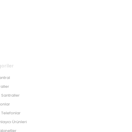
oriler
antral
raller
 Santraller
fonlar
 Telefonlar
ayıcı Ürünleri
abinetler