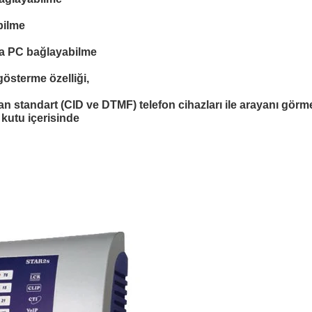
bilme
ya PC bağlayabilme
gösterme özelliği,
n standart (CID ve DTMF) telefon cihazları ile arayanı görme
 kutu içerisinde