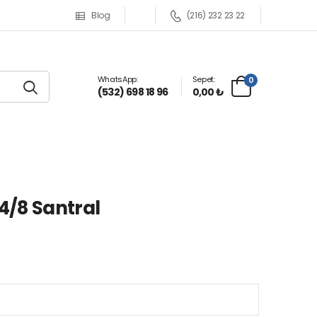
Blog
(216) 232 23 22
WhatsApp:
Sepet:
0
(532) 698 18 96
0,00 ₺
 4/8 Santral