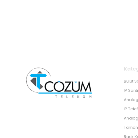
Kateg
Bulut S
IP Sant
Analog
IP Tele
Analog
Tamaml
Rack K