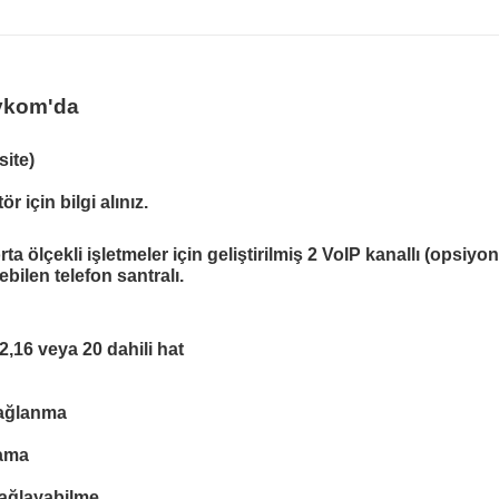
 Aykom'da
site)
için bilgi alınız.
a ölçekli işletmeler için geliştirilmiş 2 VoIP kanallı (opsiyon
bilen telefon santralı.
12,16 veya 20 dahili hat
 bağlanma
lama
bağlayabilme