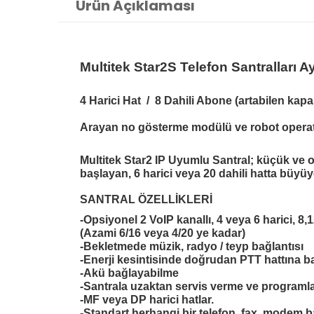
Ürün Açıklaması
Multitek Star2S Telefon Santralları
4 Harici Hat / 8 Dahili Abone (artabilen kapa
Arayan no gösterme modülü ve robot operatör 
Multitek Star2 IP Uyumlu Santral; küçük ve ort
başlayan, 6 harici veya 20 dahili hatta büyüye
SANTRAL ÖZELLİKLERİ
-Opsiyonel 2 VoIP kanallı, 4 veya 6 harici, 8,
(Azami 6/16 veya 4/20 ye kadar)
-Bekletmede müzik, radyo / teyp bağlantısı
-Enerji kesintisinde doğrudan PTT hattına
-Akü bağlayabilme
-Santrala uzaktan servis verme ve program
-MF veya DP harici hatlar.
-Standart herhangi bir telefon, fax, modem 